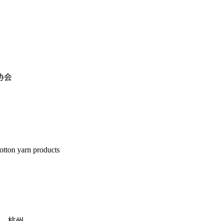
协会
otton yarn products
、杭州