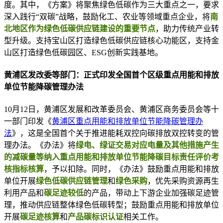
度。其中，《方案》将聚焦绿色低碳作为三大重点之一，要求
深入践行“双碳”战略，鼓励化工、农业等领域重点企业，将
南
北地区作为绿色低碳供应链建设的重要节点
，助力传统产业转
型升级。支持宝山区打造绿色低碳供应链核心功能区，支持金
山区打造绿色低碳园区、ESG创新实践基地。
黄浦区发改委等部门：正式印发全国首个区级重点用能和排放
单位节能降碳管理办法
10月12日，黄浦区发展和改革委员会、黄浦区商务委员会等十
一部门印发《
黄浦区重点用能和排放单位节能降碳管理办
法
》，这是全国首个关于推进能耗双控向碳排放双控转变的管
理办法。《办法》将
绿电、绿证交易对应电量及其他措施产生
的减碳量等纳入重点用能和排放单位节能降碳目标责任评价考
核指标核算
，予以扣除。同时，《办法》鼓励重点用能和排放
单位开展
绿色低碳供应链管理
和
绿色采购
，优先采购资源再生
利用产品和
碳足迹较低
的产品，带动上下游企业加强碳足迹管
理，推动供应链整体绿色低碳转型；鼓励重点用能和排放单位
开展
碳足迹核算
和
产品碳标识认证
相关工作。