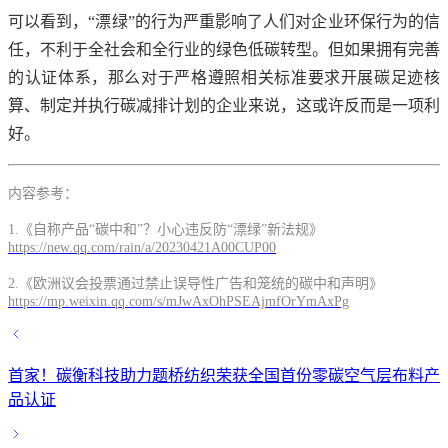
可以看到，“漂绿”的行为严重影响了人们对企业环保行为的信
任，不利于全社会和全行业的绿色低碳转型。但如果拥有完善
的认证体系，那么对于严格遵照相关标准要求开展碳足迹核
算、制定并执行碳减排计划的企业来说，这或许反而是一项利
好。
内容参考：
1.《自称产品“碳中和”？小心违反防“漂绿”新法规》
https://new.qq.com/rain/a/20230421A00CUP00
2.《欧洲议会投票通过禁止误导性广告和笼统的碳中和声明》
https://mp.weixin.qq.com/s/mJwAxOhPSEAjmfOrYmAxPg
首家！碳衡科技助力题桥纺织荣获全国首份零碳空气层布料产
品认证