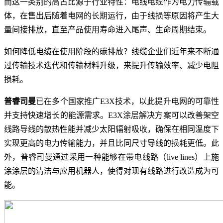
而这一类别的高占比源于行业特性：电线电缆作为电力传输载
体，在售出后随着电网的长期运行，由于线损等原因将产生大
量间接排放，直至产品使用寿命进入尾声、生命周期结束。
如何降低电缆在使用阶段的碳排放？线缆企业们近年来不断通
过传输技术迭代和传输材料升级，来提升传输效率、减少电阻
损耗。
普睿司曼
已在多个国家推广E3X技术，以此提升电网的可靠性
并支持快速增长的能源需求。E3X涂层解决方案可以改善架空
线路导线的散热性能并减少太阳辐射吸收，确保在相同温度下
实现更高的电力传输能力，并且比同尺寸导线的损耗更低。此
外，普睿司曼通过采用一种能够在带电线路（live lines）上施
涂涂层的清洁与应用机器人，使得对现有线路进行改造成为可
能。