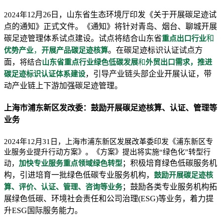
12月26日，山东省生态环境厅印发《关于开展碳足迹试
2024年
点的通知》正式文件。《通知》将针对青岛、烟台、聊城开展
碳足迹管理体系试点建设。试点将结合山东省
和
重点出口行业
，
。在碳足迹标识认证试点方
优势产业
开展产品碳足迹核算
面，
将结合
山东省重点行业绿色低碳发展
和
外贸出口需求，推进
，引导产业链头部企业开展认证，带
碳足迹标识认证体系建设
动产业链上下游加强碳足迹管理。
上海市浦东新区发改委：鼓励开展碳足迹核算、认证、管理等
业务
2024年12月31日，上海市浦东新区发展改革委印发《浦东新区专
业服务业提升行动方案》。《方案》提出将实施“绿色化”转型行
；积极培育绿色低碳服务机
动，
加快专业服务重点领域绿色转型
构，引进培育一批绿色低碳专业服务机构，
鼓励开展碳足迹核
；鼓励各类专业服务机构拓
算、评价、认证、管理、咨询等业务
展绿色低碳、环境社会责任和公司治理(ESG)等业务，着力提
升ESG国际服务能力。