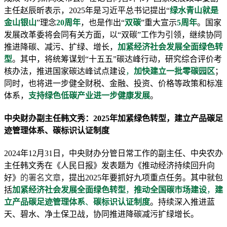
主任赵辰昕表示，2025年是习近平总书记提出“
绿水青山就是
金山银山
”理念
20周年
，也是作出“
双碳
”重大宣示
5周年
。国家
发展改革委将会同有关方面，以“双碳”工作为引领，继续协同
推进降碳、减污、扩绿、增长，
加紧经济社会发展全面绿色转
型
。其中，将统筹谋划“十五五”碳达峰行动，研究综合评价考
核办法，推进国家碳达峰试点建设
，
加快建立一批零碳园区
；
同时，也将进一步健全财税、金融、投资、价格等政策和标准
体系，
支持绿色低碳产业进一步健康发展
。
中央财办副主任韩文秀：2025年加紧绿色转型，建立产品碳足
迹管理体系、碳标识认证制度
2024年12月31日，中央财办分管日常工作的副主任、中央农办
主任韩文秀在《人民日报》发表题为《推动经济持续回升向
好》
的署名文章
，提出2025年要抓好九项重点任务。其中就包
括
加紧经济社会发展全面绿色转型
，
推动全国碳市场建设
，
建
立产品碳足迹管理体系
、
碳标识认证制度
。持续深入推进蓝
天、碧水、净土保卫战，协同推进降碳减污扩绿增长。