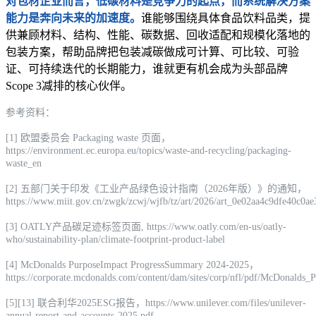
对包材企业而言，低碳材料是竞争力的起点，而系统解决方案
能力是奔向未来的加速度。
谁能够围绕具体食品饮料品类，提
供兼顾材料、结构、性能、碳数据、回收适配和规模化落地的
包装方案，帮助品牌把包装减碳做成可计算、可比较、可验
证、可持续迭代的长期能力，谁就更有机会成为头部品牌
Scope 3减排的核心伙伴。
参考资料：
[1] 欧盟委员会 Packaging waste 页面，
https://environment.ec.europa.eu/topics/waste-and-recycling/packaging-
waste_en
[2] 五部门关于印发《工业产品绿色设计指南（2026年版）》的通知，
https://www.miit.gov.cn/zwgk/zcwj/wjfb/tz/art/2026/art_0e02aa4c9dfe40c0a
[3] OATLY产品碳足迹标签页面, https://www.oatly.com/en-us/oatly-
who/sustainability-plan/climate-footprint-product-label
[4] McDonalds PurposeImpact ProgressSummary 2024-2025，
https://corporate.mcdonalds.com/content/dam/sites/corp/nfl/pdf/McDonal
[5][13] 联合利华2025ESG报告，https://www.unilever.com/files/unilever-
annual-report-and-accounts-2025.pdf