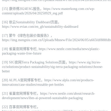
[15] 康师傅2024ESG报告，https://www.masterkong.com.cn/wp-
content/uploads/2026/04/20250929_esg.pdf
[16] 依云Sustainability Dashboard页面，
https://www.evian.com/en_gb/sustainability-dashboard
[17] 蒙牛《绿色包装价值报告》，
https://img.mengniu.com.cn/Uploads/Mnnew/File/2024/06/05/u665fdf888fdb
[18] 雀巢官网博客专栏, https://www.nestle.com/media/news/plastic-
packaging-waste-free-future
[19] SIG官网Terra Packaging Solutions页面，https://www.sig.biz/es-
co/solutions/product-sustainability/sig-terra-packaging-solutions/choose-
better
[20] ALPLA官网博客专栏，https://www.alpla.com/en/products-
innovations/case-studies/reusable-pet-bottles
[21] 雀巢官网博客专栏，https://www.nestle.com/about/research-
development/news/ibm-ai-powered-sustainable-packaging
[22] 百事官网博客专栏，