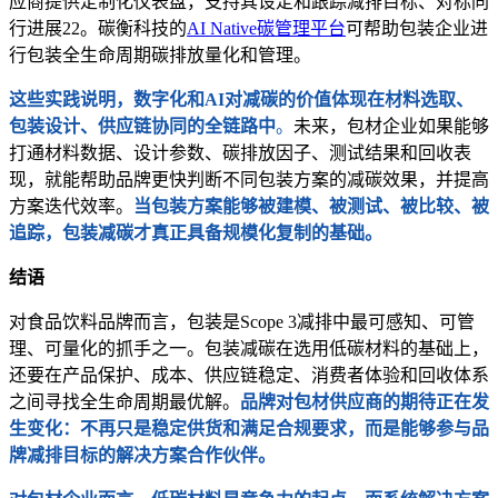
应商提供定制化仪表盘，支持其设定和跟踪减排目标、对标同
行进展22。碳衡科技的
AI Native碳管理平台
可帮助包装企业进
行包装全生命周期碳排放量化和管理。
这些实践说明，数字化和AI对减碳的价值体现在材料选取、
包装设计、供应链协同的全链路中
。
未来，包材企业如果能够
打通材料数据、设计参数、碳排放因子、测试结果和回收表
现，就能帮助品牌更快判断不同包装方案的减碳效果，并提高
方案迭代效率。
当包装方案能够被建模、被测试、被比较、被
追踪，包装减碳才真正具备规模化复制的基础。
结语
对食品饮料品牌而言，包装是Scope 3减排中最可感知、可管
理、可量化的抓手之一。包装减碳在选用低碳材料的基础上，
还要在产品保护、成本、供应链稳定、消费者体验和回收体系
之间寻找全生命周期最优解。
品牌对包材供应商的期待正在发
生变化：不再只是稳定供货和满足合规要求，而是能够参与品
牌减排目标的解决方案合作伙伴。