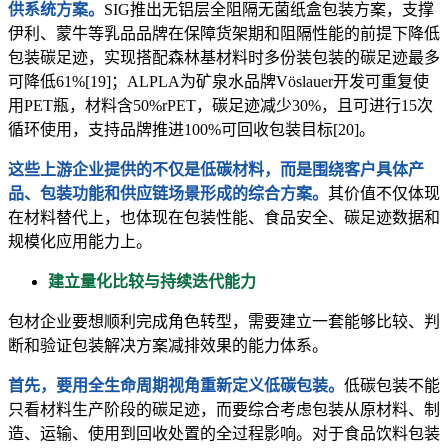
供系统方案。
SIG推出无铝层全阻隔无菌纸盒包装方案，支撑
伊利、蒙牛等乳品品牌在保障货架期和阻隔性能的前提下降低
包装碳足迹，实现搭配森林基材料时多份装包装的碳足迹最多
可降低61%[19]；ALPLA为矿泉水品牌Vöslauer开发可重复使
用PET瓶，材料含50%rPET，碳足迹减少30%，且可进行15次
循环使用，支持品牌推进100%可回收包装目标[20]。
这些上游企业提供的不仅是低碳材料，而是围绕客户具体产
品、包装功能和供应链场景形成的综合方案。
其价值不仅体现
在材料替代上，也体现在包装性能、食品安全、碳足迹数据和
规模化应用能力上。
建立量化比较与持续迭代能力
包材企业要想顺利完成角色转型，需要建立一套能够比较、判
断和验证包装解决方案减排效果的能力体系。
首先，要用全生命周期视角重新定义低碳包装。
低碳包装不能
只看材料生产阶段的碳足迹，而要综合考虑包装从原材料、制
造、运输、使用到回收处置的全过程影响。对于食品饮料包装