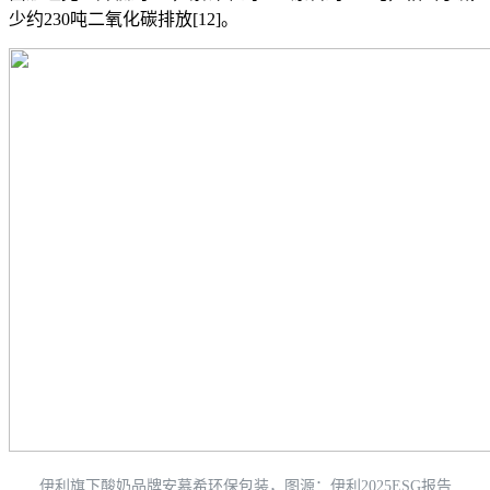
少约230吨二氧化碳排放[12]。
伊利旗下酸奶品牌安慕希环保包装，图源：伊利2025ESG报告