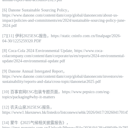
[6] Danone Sustainable Sourcing Policy，
https://www.danone.com/content/dam/corp/global/danonecom/about-us-
impact/policies-and-commitments/en/2024/sustainable-sourcing-policy-june-
2024.pdf
[7][11] 伊利2025ESG报告，https://static.cninfo.com.cn/finalpage/2026-
04-30/1225259320.PDF
[8] Coca-Cola 2024 Environmental Update, https://www.coca-
colacompany.com/content/dam/corporate/us/en/reports/2024-environmental-
update/2024-environmental-update.pdf
[9] Danone Annual Intergated Report，
https://www.danone.com/content/dam/corp/global/danonecom/investors/en-
sustainability/reports-and-data/cross-topic/danoneiar2025.pdf
[10] 百事官网ESG包装专题页面，https://www.pepsico.com/esg-
topics/packaging#why-it-matters
[12] 农夫山泉2025ESG报告，
https://www1.hkexnews.hk/listedco/listconews/sehk/2026/0417/20260417014
[14] 蒙牛《2025气候相关披露报告》，
https://img.mengniu.com.cn/Uploads/Mnnew/File/2026/04/28/u69f049c1b785