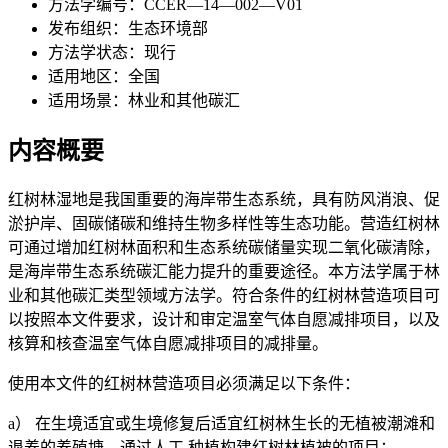
方法学编号：
CCER—14—002—V01
发布组织：
生态环境部
方法学状态：
现行
适用地区：
全国
适用场景：
林业和其他碳汇
内容概要
红树林湿地是我国重要的海岸带生态系统，具有防风消浪、促
淤护岸、固碳储碳和维持生物多样性等生态功能。营造红树林
可通过增加红树林面积和生态系统碳储量实现二氧化碳清除，
是海岸带生态系统碳汇能力提升的重要途径。本方法学属于林
业和其他碳汇类型领域方法学。符合条件的红树林营造项目可
以按照本文件要求，设计和审定温室气体自愿减排项目，以及
核算和核查温室气体自愿减排项目的减排量。
使用本文件的红树林营造项目必须满足以下条件：
a） 在生境适宜或生境修复后适宜红树林生长的无植被潮滩和
退养的养殖塘，通过人工 种植构建红树林植被的项目；