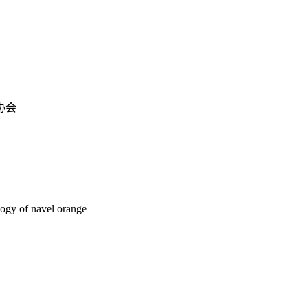
协会
logy of navel orange