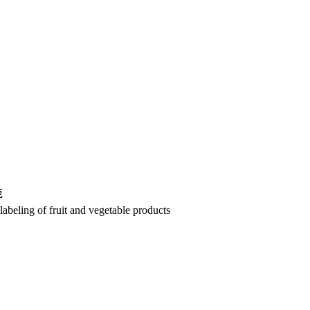
范
beling of fruit and vegetable products